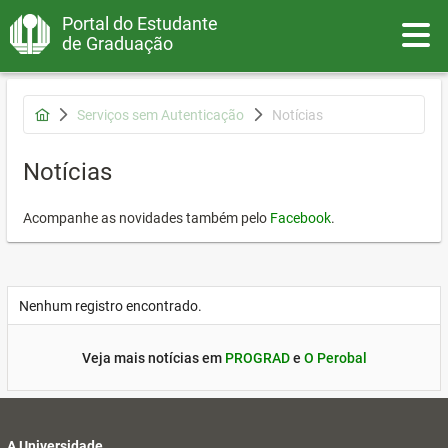
Portal do Estudante
Toggle
de Graduação
Serviços sem Autenticação
Notícias
Notícias
Acompanhe as novidades também pelo
Facebook
.
Nenhum registro encontrado.
Veja mais notícias em
PROGRAD
e
O Perobal
A Universidade