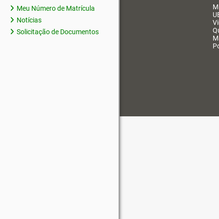
M
Meu Número de Matrícula
U
Notícias
V
Q
Solicitação de Documentos
M
Po