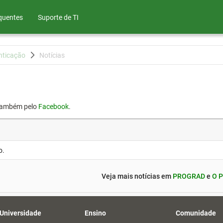
quentes
Suporte de TI
nticação
Notícias
também pelo
Facebook
.
o.
Veja mais notícias em
PROGRAD
e
O P
 Universidade
Ensino
Comunidade