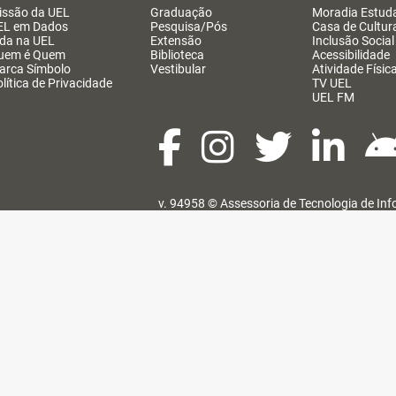
issão da UEL
Graduação
Moradia Estuda
EL em Dados
Pesquisa/Pós
Casa de Cultur
ida na UEL
Extensão
Inclusão Social
uem é Quem
Biblioteca
Acessibilidade
arca Símbolo
Vestibular
Atividade Físic
lítica de Privacidade
TV UEL
UEL FM
v. 94958 ©
Assessoria de Tecnologia de In