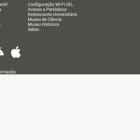
ntil
Configuração Wi-Fi UEL
a
Acesso a Periódicos
Restaurante Universitário
Museu de Ciência
a
Museu Histórico
Sebec
formação
@