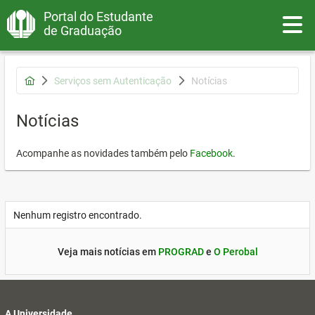
Portal do Estudante
Toggle
de Graduação
Serviços sem Autenticação
Notícias
Notícias
Acompanhe as novidades também pelo
Facebook
.
Nenhum registro encontrado.
Veja mais notícias em
PROGRAD
e
O Perobal
A Universidade