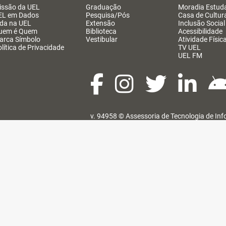
issão da UEL
Graduação
Moradia Estuda
EL em Dados
Pesquisa/Pós
Casa de Cultur
ida na UEL
Extensão
Inclusão Social
uem é Quem
Biblioteca
Acessibilidade
arca Símbolo
Vestibular
Atividade Físic
lítica de Privacidade
TV UEL
UEL FM
v. 94958 ©
Assessoria de Tecnologia de In