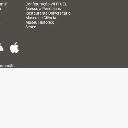
ntil
Configuração Wi-Fi UEL
a
Acesso a Periódicos
Restaurante Universitário
Museu de Ciência
a
Museu Histórico
Sebec
formação
@