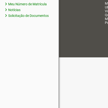
M
Meu Número de Matrícula
U
Notícias
V
Q
Solicitação de Documentos
M
Po