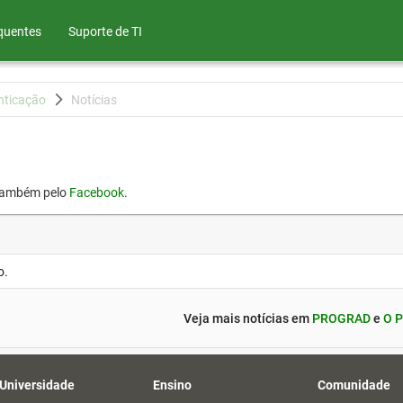
quentes
Suporte de TI
nticação
Notícias
também pelo
Facebook
.
o.
Veja mais notícias em
PROGRAD
e
O P
 Universidade
Ensino
Comunidade