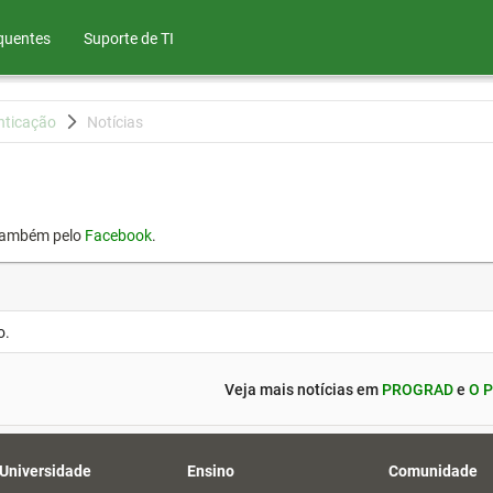
quentes
Suporte de TI
nticação
Notícias
também pelo
Facebook
.
o.
Veja mais notícias em
PROGRAD
e
O P
 Universidade
Ensino
Comunidade