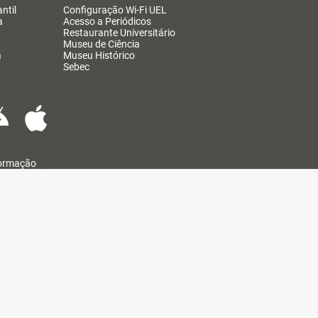
ntil
Configuração Wi-Fi UEL
a
Acesso a Periódicos
Restaurante Universitário
Museu de Ciência
a
Museu Histórico
Sebec
formação
@