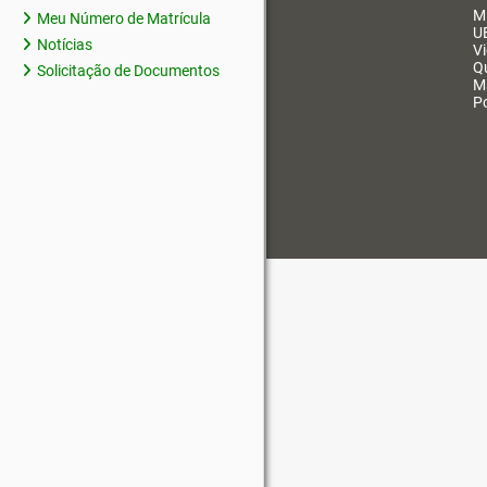
M
Meu Número de Matrícula
U
Notícias
V
Q
Solicitação de Documentos
M
Po