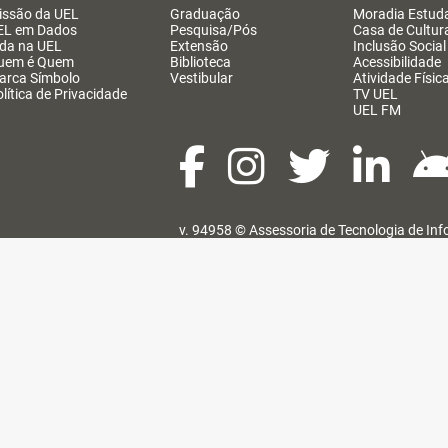
issão da UEL
Graduação
Moradia Estuda
EL em Dados
Pesquisa/Pós
Casa de Cultur
ida na UEL
Extensão
Inclusão Social
uem é Quem
Biblioteca
Acessibilidade
arca Símbolo
Vestibular
Atividade Físic
lítica de Privacidade
TV UEL
UEL FM
v. 94958 ©
Assessoria de Tecnologia de In