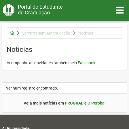
Portal do Estudante
Toggle
de Graduação
Serviços sem Autenticação
Notícias
Notícias
Acompanhe as novidades também pelo
Facebook
.
Nenhum registro encontrado.
Veja mais notícias em
PROGRAD
e
O Perobal
A Universidade