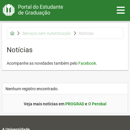
Portal do Estudante
Toggle
de Graduação
Serviços sem Autenticação
Notícias
Notícias
Acompanhe as novidades também pelo
Facebook
.
Nenhum registro encontrado.
Veja mais notícias em
PROGRAD
e
O Perobal
A Universidade