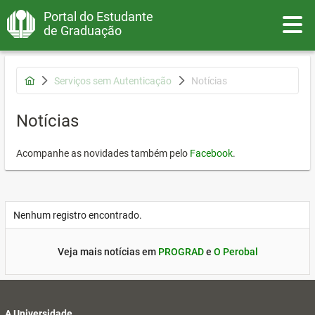
Portal do Estudante
Toggle
de Graduação
Serviços sem Autenticação
Notícias
Notícias
Acompanhe as novidades também pelo
Facebook
.
Nenhum registro encontrado.
Veja mais notícias em
PROGRAD
e
O Perobal
A Universidade