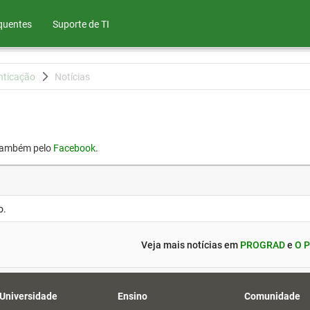
quentes
Suporte de TI
nticação
Notícias
também pelo
Facebook
.
o.
Veja mais notícias em
PROGRAD
e
O P
 Universidade
Ensino
Comunidade