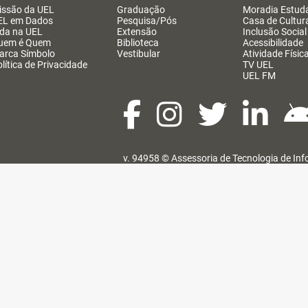
issão da UEL
Graduação
Moradia Estuda
EL em Dados
Pesquisa/Pós
Casa de Cultur
ida na UEL
Extensão
Inclusão Social
uem é Quem
Biblioteca
Acessibilidade
arca Símbolo
Vestibular
Atividade Físic
lítica de Privacidade
TV UEL
UEL FM
v. 94958 ©
Assessoria de Tecnologia de In