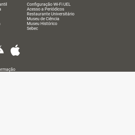
ntil
Configuração Wi-Fi UEL
a
Acesso a Periódicos
Restaurante Universitário
Museu de Ciência
a
Museu Histórico
Sebec
formação
@