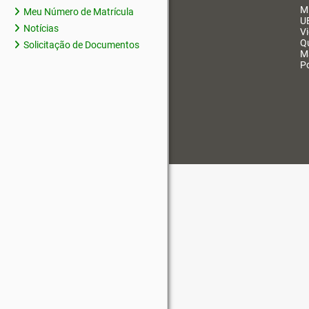
M
Meu Número de Matrícula
U
Notícias
V
Q
Solicitação de Documentos
M
Po