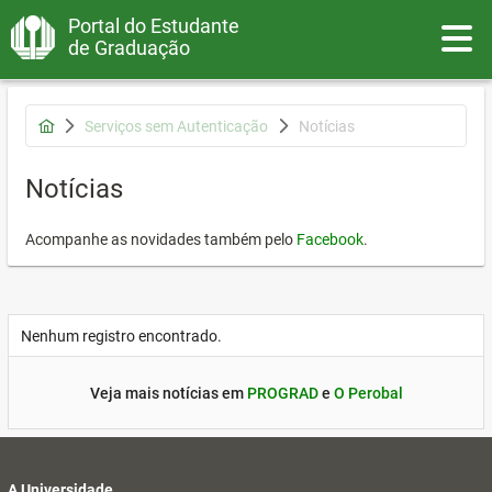
Portal do Estudante
Toggle
de Graduação
Serviços sem Autenticação
Notícias
Notícias
Acompanhe as novidades também pelo
Facebook
.
Nenhum registro encontrado.
Veja mais notícias em
PROGRAD
e
O Perobal
A Universidade