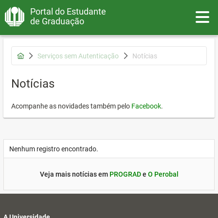
Portal do Estudante
Toggle
de Graduação
Serviços sem Autenticação
Notícias
Notícias
Acompanhe as novidades também pelo
Facebook
.
Nenhum registro encontrado.
Veja mais notícias em
PROGRAD
e
O Perobal
A Universidade