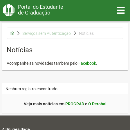
Portal do Estudante
Toggle
de Graduação
Serviços sem Autenticação
Notícias
Notícias
Acompanhe as novidades também pelo
Facebook
.
Nenhum registro encontrado.
Veja mais notícias em
PROGRAD
e
O Perobal
A Universidade