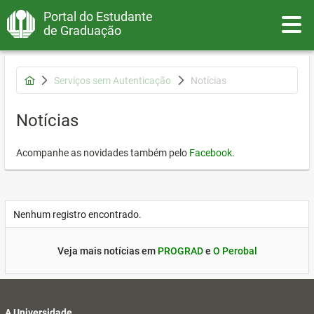
Portal do Estudante
Toggle
de Graduação
Serviços sem Autenticação
Notícias
Notícias
Acompanhe as novidades também pelo
Facebook
.
Nenhum registro encontrado.
Veja mais notícias em
PROGRAD
e
O Perobal
A Universidade