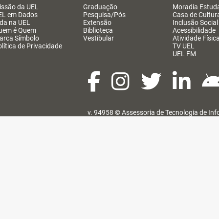
issão da UEL
Graduação
Moradia Estuda
EL em Dados
Pesquisa/Pós
Casa de Cultur
ida na UEL
Extensão
Inclusão Social
uem é Quem
Biblioteca
Acessibilidade
arca Símbolo
Vestibular
Atividade Físic
lítica de Privacidade
TV UEL
UEL FM
v. 94958 ©
Assessoria de Tecnologia de In