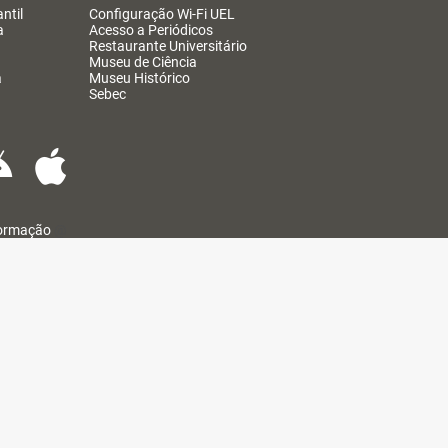
ntil
Configuração Wi-Fi UEL
a
Acesso a Periódicos
Restaurante Universitário
Museu de Ciência
a
Museu Histórico
Sebec
formação
@