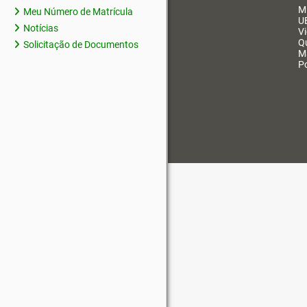
M
Meu Número de Matrícula
U
Notícias
V
Q
Solicitação de Documentos
M
Po