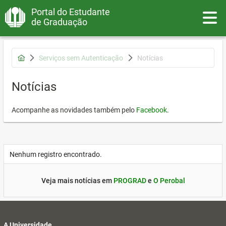
Portal do Estudante
Toggle
de Graduação
Serviços sem Autenticação
Notícias
Notícias
Acompanhe as novidades também pelo
Facebook
.
Nenhum registro encontrado.
Veja mais notícias em
PROGRAD
e
O Perobal
A Universidade