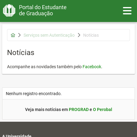
Portal do Estudante
Toggle
de Graduação
Serviços sem Autenticação
Notícias
Notícias
Acompanhe as novidades também pelo
Facebook
.
Nenhum registro encontrado.
Veja mais notícias em
PROGRAD
e
O Perobal
A Universidade