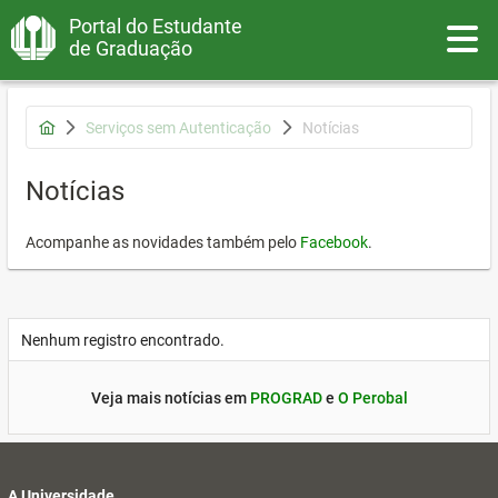
Portal do Estudante
Toggle
de Graduação
Serviços sem Autenticação
Notícias
Notícias
Acompanhe as novidades também pelo
Facebook
.
Nenhum registro encontrado.
Veja mais notícias em
PROGRAD
e
O Perobal
A Universidade