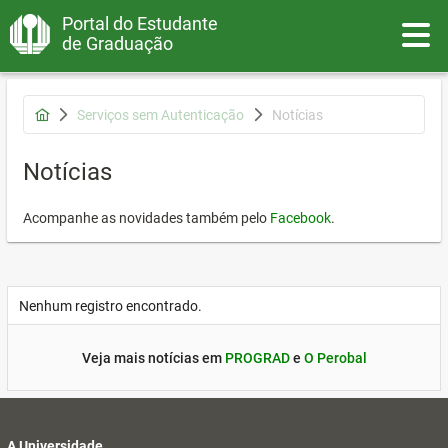
Portal do Estudante
Toggle
de Graduação
Serviços sem Autenticação
Notícias
Notícias
Acompanhe as novidades também pelo
Facebook
.
Nenhum registro encontrado.
Veja mais notícias em
PROGRAD
e
O Perobal
A Universidade