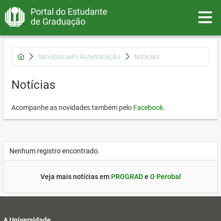
Portal do Estudante
Toggle
de Graduação
Serviços sem Autenticação
Notícias
Notícias
Acompanhe as novidades também pelo
Facebook
.
Nenhum registro encontrado.
Veja mais notícias em
PROGRAD
e
O Perobal
A Universidade