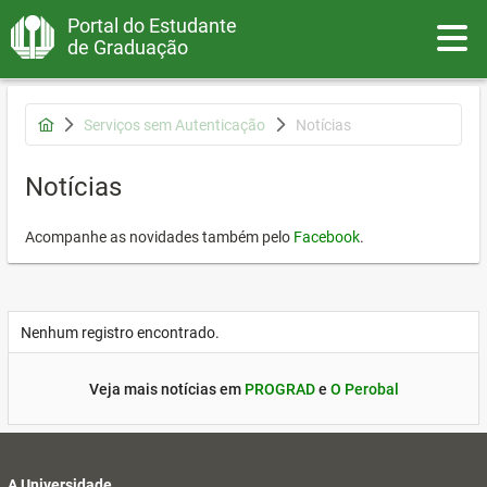
Portal do Estudante
Toggle
de Graduação
Serviços sem Autenticação
Notícias
Notícias
Acompanhe as novidades também pelo
Facebook
.
Nenhum registro encontrado.
Veja mais notícias em
PROGRAD
e
O Perobal
A Universidade