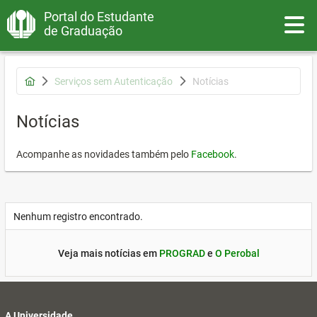
Portal do Estudante
Toggle
de Graduação
Serviços sem Autenticação
Notícias
Notícias
Acompanhe as novidades também pelo
Facebook
.
Nenhum registro encontrado.
Veja mais notícias em
PROGRAD
e
O Perobal
A Universidade