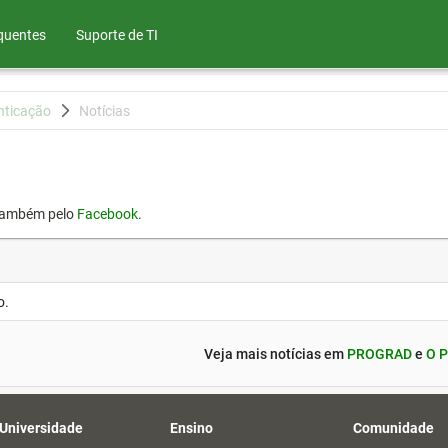
quentes
Suporte de TI
nticação
Notícias
também pelo
Facebook
.
o.
Veja mais notícias em
PROGRAD
e
O P
 Universidade
Ensino
Comunidade