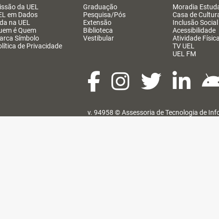
issão da UEL
Graduação
Moradia Estuda
EL em Dados
Pesquisa/Pós
Casa de Cultur
ida na UEL
Extensão
Inclusão Social
uem é Quem
Biblioteca
Acessibilidade
arca Símbolo
Vestibular
Atividade Físic
lítica de Privacidade
TV UEL
UEL FM
v. 94958 ©
Assessoria de Tecnologia de In