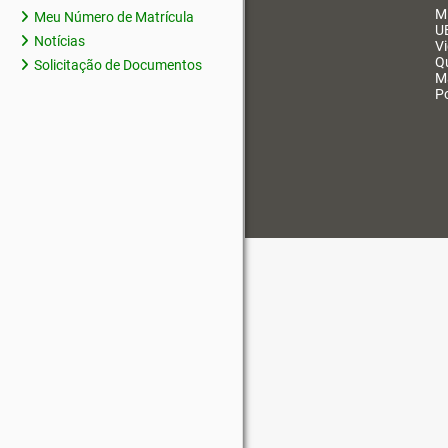
M
Meu Número de Matrícula
U
Notícias
V
Q
Solicitação de Documentos
M
Po