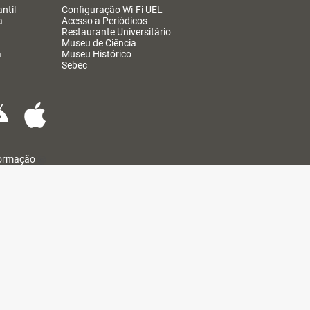
ntil
Configuração Wi-Fi UEL
a
Acesso a Periódicos
Restaurante Universitário
Museu de Ciência
a
Museu Histórico
Sebec
formação
@