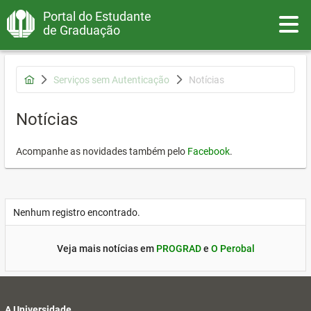
Portal do Estudante
Toggle
de Graduação
Serviços sem Autenticação
Notícias
Notícias
Acompanhe as novidades também pelo
Facebook
.
Nenhum registro encontrado.
Veja mais notícias em
PROGRAD
e
O Perobal
A Universidade