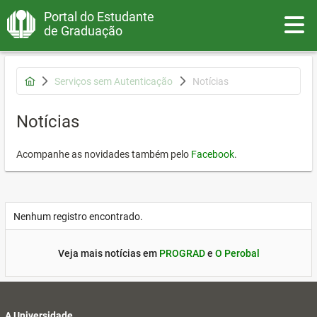
Portal do Estudante
Toggle
de Graduação
Serviços sem Autenticação
Notícias
Notícias
Acompanhe as novidades também pelo
Facebook
.
Nenhum registro encontrado.
Veja mais notícias em
PROGRAD
e
O Perobal
A Universidade