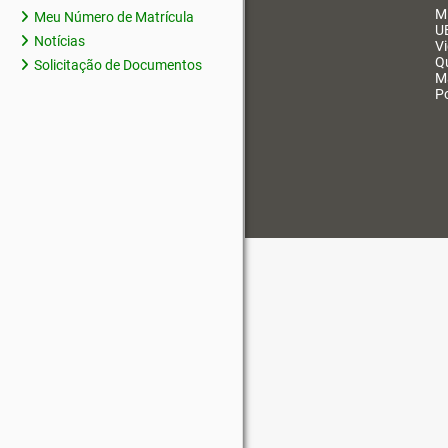
M
Meu Número de Matrícula
U
Notícias
V
Q
Solicitação de Documentos
M
Po