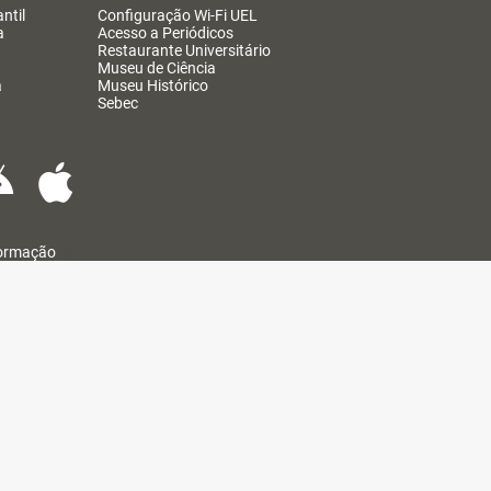
ntil
Configuração Wi-Fi UEL
a
Acesso a Periódicos
Restaurante Universitário
Museu de Ciência
a
Museu Histórico
Sebec
formação
@