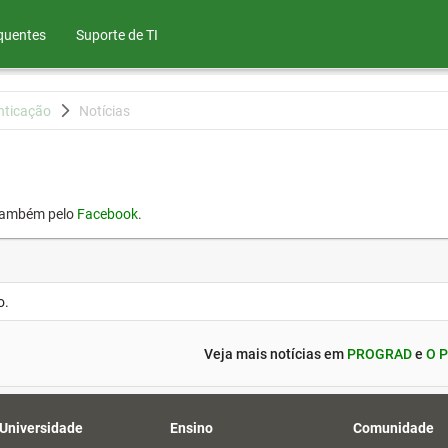
quentes
Suporte de TI
nticação
Notícias
também pelo
Facebook
.
o.
Veja mais notícias em
PROGRAD
e
O P
 Universidade
Ensino
Comunidade