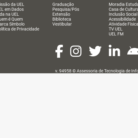
issão da UEL
Graduação
Moradia Estuda
EL em Dados
Pesquisa/Pós
Casa de Cultur
ida na UEL
Extensão
Inclusão Social
uem é Quem
Biblioteca
Acessibilidade
arca Símbolo
Vestibular
Atividade Físic
lítica de Privacidade
TV UEL
UEL FM
v. 94958 ©
Assessoria de Tecnologia de In