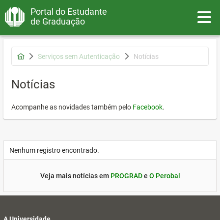
Portal do Estudante
Toggle
de Graduação
Serviços sem Autenticação
Notícias
Notícias
Acompanhe as novidades também pelo
Facebook
.
Nenhum registro encontrado.
Veja mais notícias em
PROGRAD
e
O Perobal
A Universidade