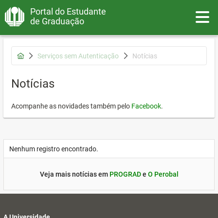
Portal do Estudante
Toggle
de Graduação
Serviços sem Autenticação
Notícias
Notícias
Acompanhe as novidades também pelo
Facebook
.
Nenhum registro encontrado.
Veja mais notícias em
PROGRAD
e
O Perobal
A Universidade