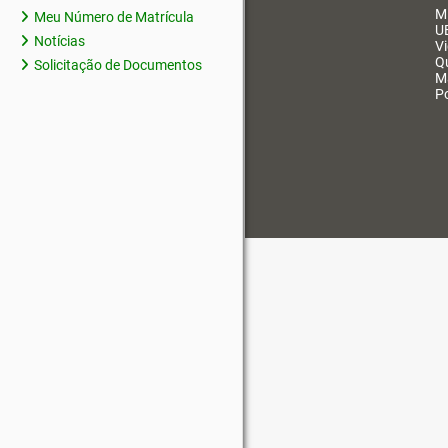
M
Meu Número de Matrícula
U
Notícias
V
Q
Solicitação de Documentos
M
Po