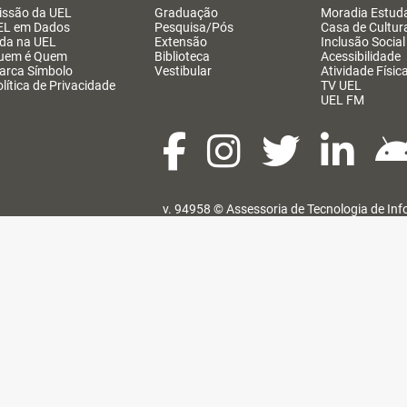
issão da UEL
Graduação
Moradia Estuda
EL em Dados
Pesquisa/Pós
Casa de Cultur
ida na UEL
Extensão
Inclusão Social
uem é Quem
Biblioteca
Acessibilidade
arca Símbolo
Vestibular
Atividade Físic
lítica de Privacidade
TV UEL
UEL FM
v. 94958 ©
Assessoria de Tecnologia de In