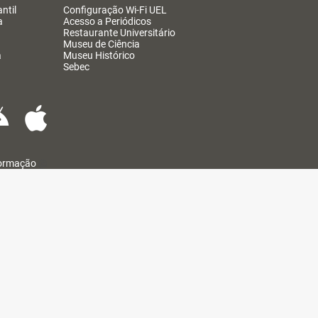
ntil
Configuração Wi-Fi UEL
a
Acesso a Periódicos
Restaurante Universitário
Museu de Ciência
a
Museu Histórico
Sebec
formação
@