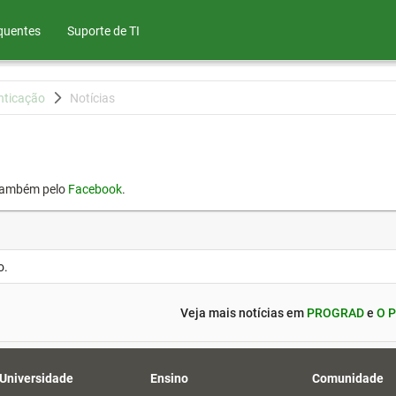
quentes
Suporte de TI
nticação
Notícias
também pelo
Facebook
.
o.
Veja mais notícias em
PROGRAD
e
O P
 Universidade
Ensino
Comunidade