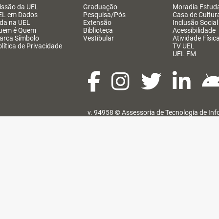
issão da UEL
Graduação
Moradia Estuda
EL em Dados
Pesquisa/Pós
Casa de Cultur
ida na UEL
Extensão
Inclusão Social
uem é Quem
Biblioteca
Acessibilidade
arca Símbolo
Vestibular
Atividade Físic
lítica de Privacidade
TV UEL
UEL FM
v. 94958 ©
Assessoria de Tecnologia de In