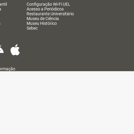
ntil
Configuração Wi-Fi UEL
a
Acesso a Periódicos
Restaurante Universitário
Museu de Ciência
a
Museu Histórico
Sebec
formação
@