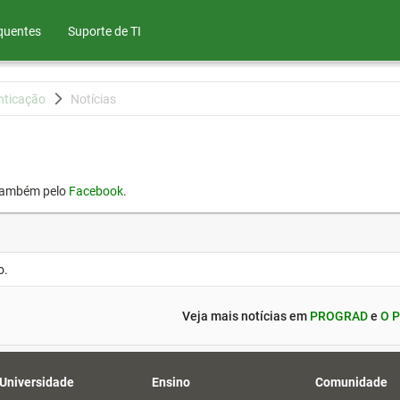
quentes
Suporte de TI
nticação
Notícias
também pelo
Facebook
.
o.
Veja mais notícias em
PROGRAD
e
O P
 Universidade
Ensino
Comunidade