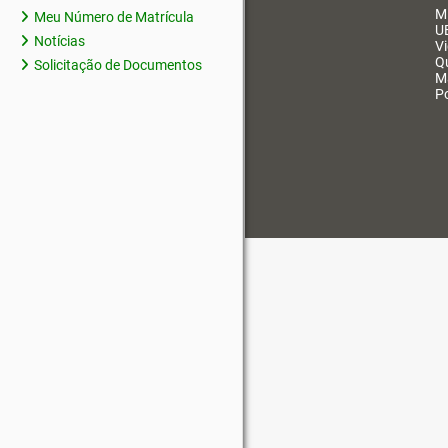
M
Meu Número de Matrícula
U
Notícias
V
Q
Solicitação de Documentos
M
Po