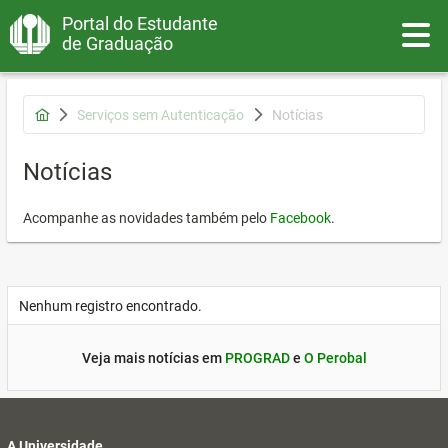
Portal do Estudante
Toggle
de Graduação
Serviços sem Autenticação
Notícias
Notícias
Acompanhe as novidades também pelo
Facebook
.
Nenhum registro encontrado.
Veja mais notícias em
PROGRAD
e
O Perobal
A Universidade