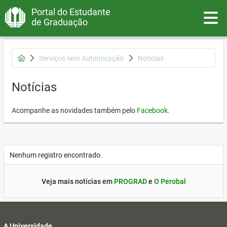
Portal do Estudante
Toggle
de Graduação
Serviços sem Autenticação
Notícias
Notícias
Acompanhe as novidades também pelo
Facebook
.
Nenhum registro encontrado.
Veja mais notícias em
PROGRAD
e
O Perobal
A Universidade