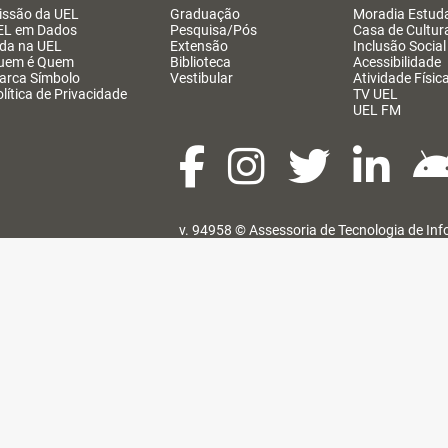
issão da UEL
Graduação
Moradia Estuda
EL em Dados
Pesquisa/Pós
Casa de Cultur
ida na UEL
Extensão
Inclusão Social
uem é Quem
Biblioteca
Acessibilidade
arca Símbolo
Vestibular
Atividade Físic
lítica de Privacidade
TV UEL
UEL FM
v. 94958 ©
Assessoria de Tecnologia de In