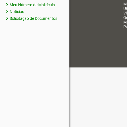
M
Meu Número de Matrícula
U
Notícias
V
Q
Solicitação de Documentos
M
Po