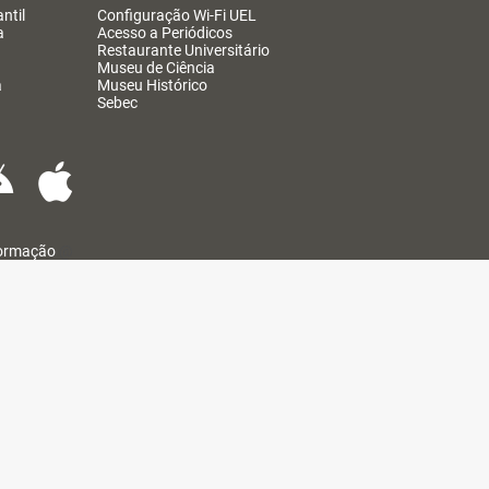
ntil
Configuração Wi-Fi UEL
a
Acesso a Periódicos
Restaurante Universitário
Museu de Ciência
a
Museu Histórico
Sebec
formação
@