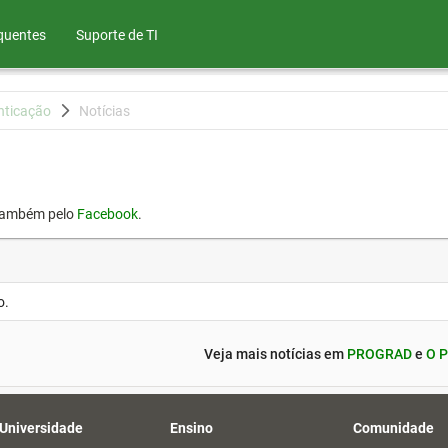
quentes
Suporte de TI
nticação
Notícias
também pelo
Facebook
.
o.
Veja mais notícias em
PROGRAD
e
O P
 Universidade
Ensino
Comunidade