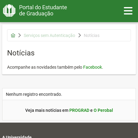
Portal do Estudante
Toggle
de Graduação
Serviços sem Autenticação
Notícias
Notícias
Acompanhe as novidades também pelo
Facebook
.
Nenhum registro encontrado.
Veja mais notícias em
PROGRAD
e
O Perobal
A Universidade