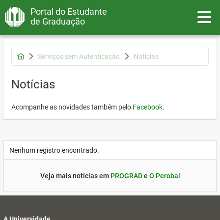
Portal do Estudante
Toggle
de Graduação
Serviços sem Autenticação
Notícias
Notícias
Acompanhe as novidades também pelo
Facebook
.
Nenhum registro encontrado.
Veja mais notícias em
PROGRAD
e
O Perobal
A Universidade