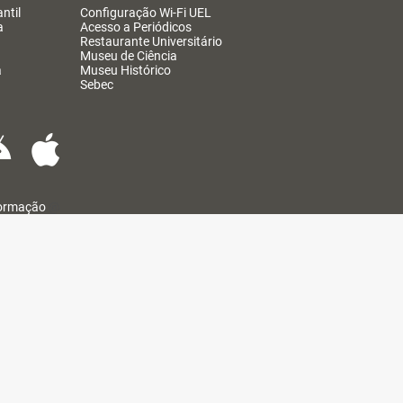
ntil
Configuração Wi-Fi UEL
a
Acesso a Periódicos
Restaurante Universitário
Museu de Ciência
a
Museu Histórico
Sebec
formação
@