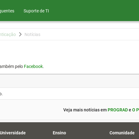
quentes
Suporte de TI
nticação
Notícias
também pelo
Facebook
.
o.
Veja mais notícias em
PROGRAD
e
O P
 Universidade
Ensino
Comunidade