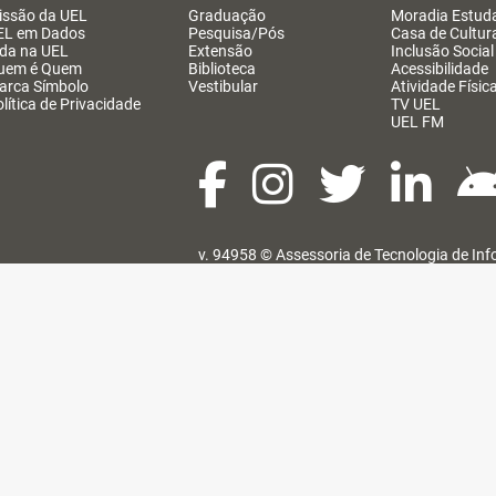
issão da UEL
Graduação
Moradia Estuda
EL em Dados
Pesquisa/Pós
Casa de Cultur
ida na UEL
Extensão
Inclusão Social
uem é Quem
Biblioteca
Acessibilidade
arca Símbolo
Vestibular
Atividade Físic
lítica de Privacidade
TV UEL
UEL FM
v. 94958 ©
Assessoria de Tecnologia de In