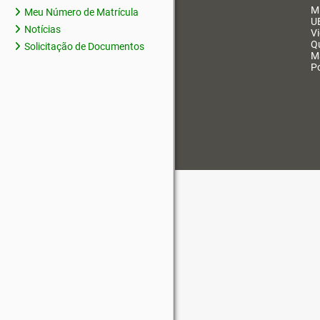
M
Meu Número de Matrícula
U
Notícias
V
Q
Solicitação de Documentos
M
Po