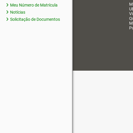
M
Meu Número de Matrícula
U
Notícias
V
Q
Solicitação de Documentos
M
Po