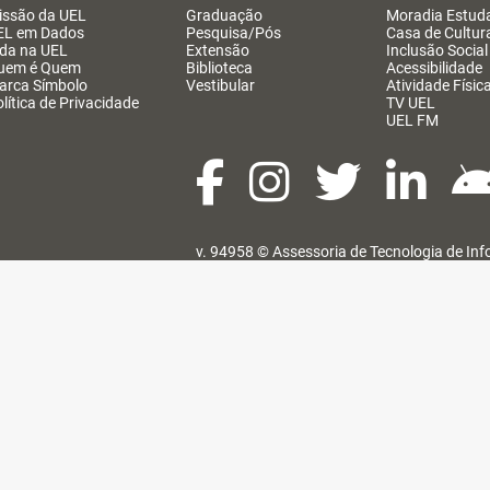
issão da UEL
Graduação
Moradia Estuda
EL em Dados
Pesquisa/Pós
Casa de Cultur
ida na UEL
Extensão
Inclusão Social
uem é Quem
Biblioteca
Acessibilidade
arca Símbolo
Vestibular
Atividade Físic
lítica de Privacidade
TV UEL
UEL FM
v. 94958 ©
Assessoria de Tecnologia de In