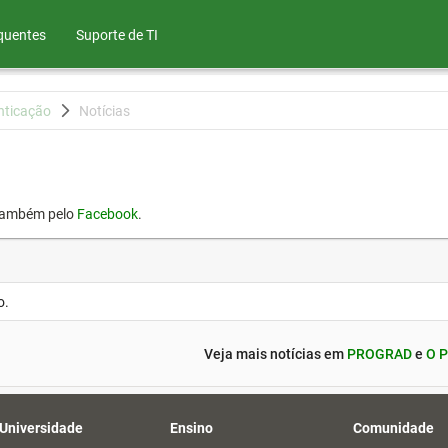
quentes
Suporte de TI
nticação
Notícias
também pelo
Facebook
.
o.
Veja mais notícias em
PROGRAD
e
O P
 Universidade
Ensino
Comunidade