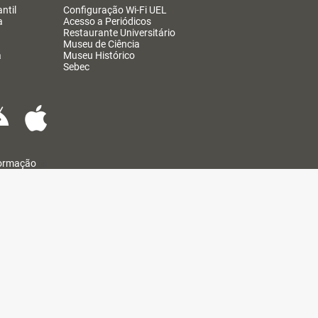
ntil
Configuração Wi-Fi UEL
a
Acesso a Periódicos
Restaurante Universitário
Museu de Ciência
a
Museu Histórico
Sebec
formação
@