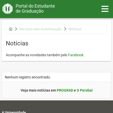
Portal do Estudante
Toggle
de Graduação
Serviços sem Autenticação
Notícias
Notícias
Acompanhe as novidades também pelo
Facebook
.
Nenhum registro encontrado.
Veja mais notícias em
PROGRAD
e
O Perobal
A Universidade