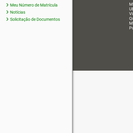
M
Meu Número de Matrícula
U
Notícias
V
Q
Solicitação de Documentos
M
Po