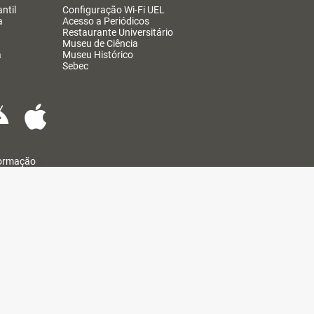
ntil
Configuração Wi-Fi UEL
a
Acesso a Periódicos
Restaurante Universitário
Museu de Ciência
a
Museu Histórico
Sebec
formação
@