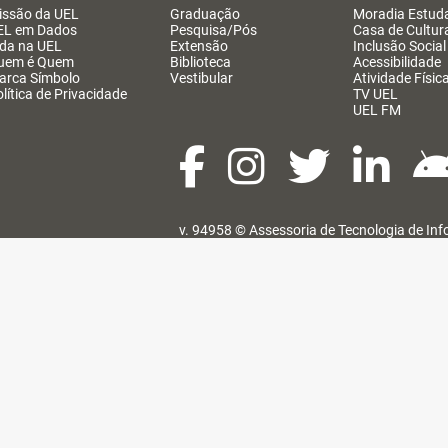
issão da UEL
Graduação
Moradia Estuda
EL em Dados
Pesquisa/Pós
Casa de Cultur
ida na UEL
Extensão
Inclusão Social
uem é Quem
Biblioteca
Acessibilidade
arca Símbolo
Vestibular
Atividade Físic
lítica de Privacidade
TV UEL
UEL FM
v. 94958 ©
Assessoria de Tecnologia de In