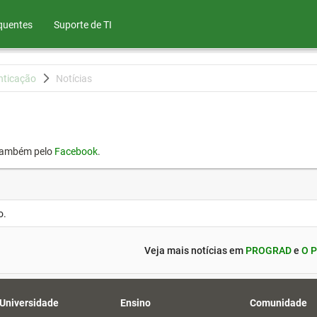
quentes
Suporte de TI
nticação
Notícias
também pelo
Facebook
.
o.
Veja mais notícias em
PROGRAD
e
O P
 Universidade
Ensino
Comunidade