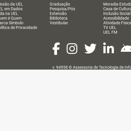
issão da UEL
Graduação
Moradia Estuda
EL em Dados
Pesquisa/Pós
Casa de Cultur
ida na UEL
Extensão
Inclusão Social
uem é Quem
Biblioteca
Acessibilidade
arca Símbolo
Vestibular
Atividade Físic
lítica de Privacidade
TV UEL
UEL FM
v. 94958 ©
Assessoria de Tecnologia de In