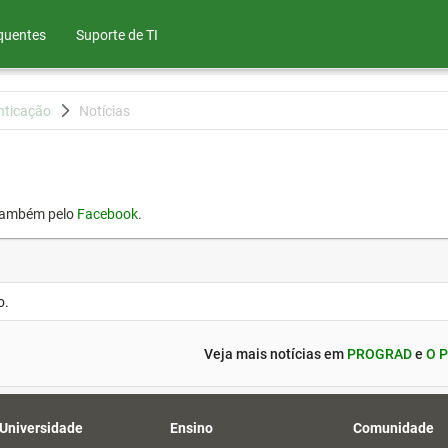
quentes
Suporte de TI
nticação
Notícias
também pelo
Facebook
.
o.
Veja mais notícias em
PROGRAD
e
O P
 Universidade
Ensino
Comunidade