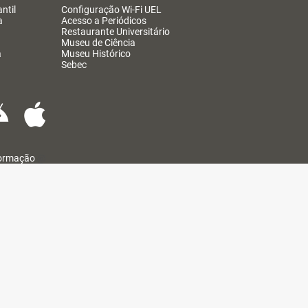
ntil
Configuração Wi-Fi UEL
a
Acesso a Periódicos
Restaurante Universitário
Museu de Ciência
a
Museu Histórico
Sebec
formação
@