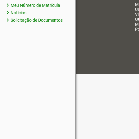
M
Meu Número de Matrícula
U
Notícias
V
Q
Solicitação de Documentos
M
Po