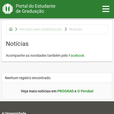
Portal do Estudante
Toggle
de Graduação
Serviços sem Autenticação
Notícias
Notícias
Acompanhe as novidades também pelo
Facebook
.
Nenhum registro encontrado.
Veja mais notícias em
PROGRAD
e
O Perobal
A Universidade