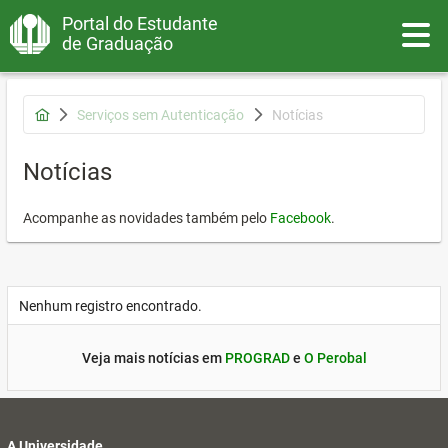
Portal do Estudante
Toggle
de Graduação
Serviços sem Autenticação
Notícias
Notícias
Acompanhe as novidades também pelo
Facebook
.
Nenhum registro encontrado.
Veja mais notícias em
PROGRAD
e
O Perobal
A Universidade