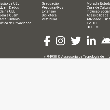
issão da UEL
Graduação
Moradia Estuda
EL em Dados
Pesquisa/Pós
Casa de Cultur
ida na UEL
Extensão
Inclusão Social
uem é Quem
Biblioteca
Acessibilidade
arca Símbolo
Vestibular
Atividade Físic
lítica de Privacidade
TV UEL
UEL FM
v. 94958 ©
Assessoria de Tecnologia de In