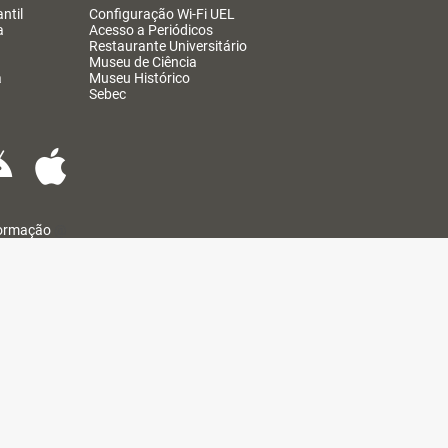
ntil
Configuração Wi-Fi UEL
a
Acesso a Periódicos
Restaurante Universitário
Museu de Ciência
a
Museu Histórico
Sebec
formação
@