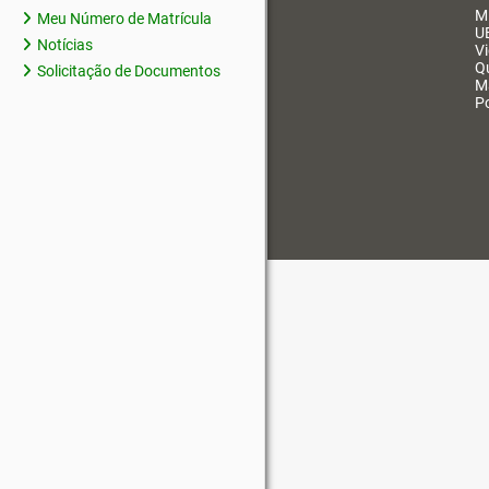
M
Meu Número de Matrícula
U
Notícias
V
Q
Solicitação de Documentos
M
Po