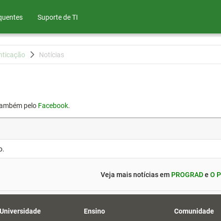
quentes
Suporte de TI
nticação
Notícias
também pelo
Facebook
.
o.
Veja mais notícias em
PROGRAD
e
O P
 Universidade
Ensino
Comunidade