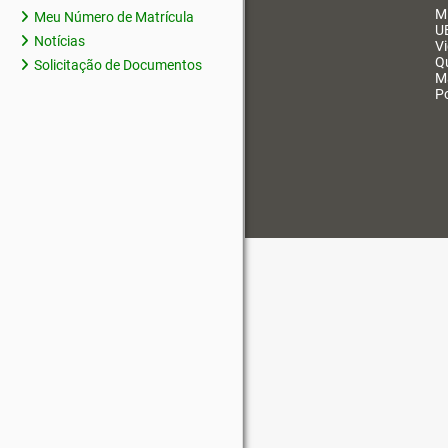
M
Meu Número de Matrícula
U
Notícias
V
Q
Solicitação de Documentos
M
Po