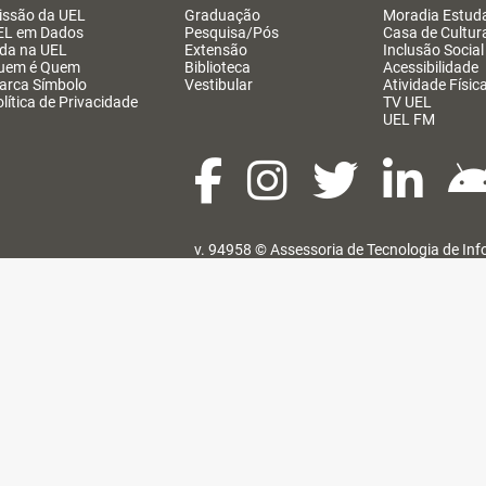
issão da UEL
Graduação
Moradia Estuda
EL em Dados
Pesquisa/Pós
Casa de Cultur
ida na UEL
Extensão
Inclusão Social
uem é Quem
Biblioteca
Acessibilidade
arca Símbolo
Vestibular
Atividade Físic
lítica de Privacidade
TV UEL
UEL FM
v. 94958 ©
Assessoria de Tecnologia de In