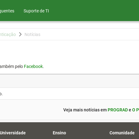
quentes
Suporte de TI
nticação
Notícias
também pelo
Facebook
.
o.
Veja mais notícias em
PROGRAD
e
O P
 Universidade
Ensino
Comunidade