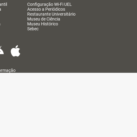
ntil
Configuração Wi-Fi UEL
a
Acesso a Periódicos
Restaurante Universitário
Museu de Ciência
a
Museu Histórico
Sebec
formação
@