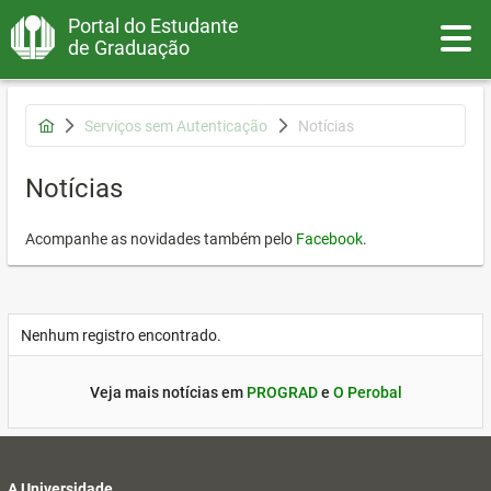
Portal do Estudante
Toggle
de Graduação
Serviços sem Autenticação
Notícias
Notícias
Acompanhe as novidades também pelo
Facebook
.
Nenhum registro encontrado.
Veja mais notícias em
PROGRAD
e
O Perobal
A Universidade