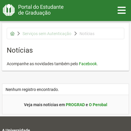
Portal do Estudante
Toggle
de Graduação
Serviços sem Autenticação
Notícias
Notícias
Acompanhe as novidades também pelo
Facebook
.
Nenhum registro encontrado.
Veja mais notícias em
PROGRAD
e
O Perobal
A Universidade