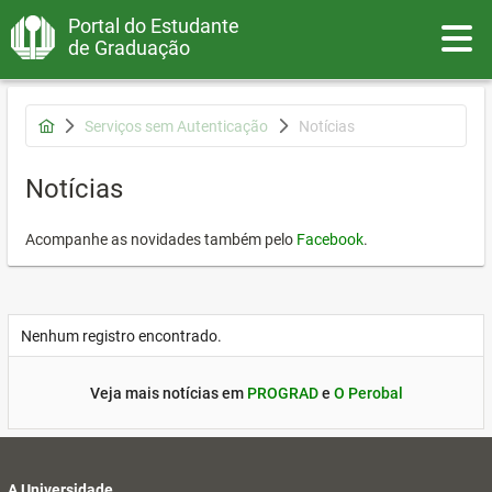
Portal do Estudante
Toggle
de Graduação
Serviços sem Autenticação
Notícias
Notícias
Acompanhe as novidades também pelo
Facebook
.
Nenhum registro encontrado.
Veja mais notícias em
PROGRAD
e
O Perobal
A Universidade