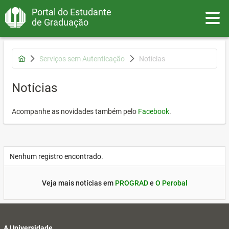
Portal do Estudante
Toggle
de Graduação
Serviços sem Autenticação
Notícias
Notícias
Acompanhe as novidades também pelo
Facebook
.
Nenhum registro encontrado.
Veja mais notícias em
PROGRAD
e
O Perobal
A Universidade