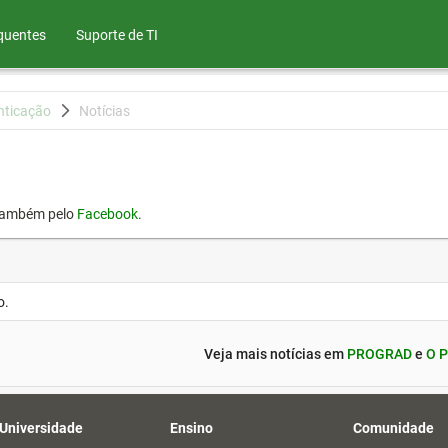
quentes
Suporte de TI
nticação
Notícias
também pelo
Facebook
.
o.
Veja mais notícias em
PROGRAD
e
O P
 Universidade
Ensino
Comunidade