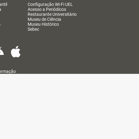
ntil
Configuração Wi-Fi UEL
a
Acesso a Periódicos
Restaurante Universitário
Museu de Ciência
a
Museu Histórico
Sebec
formação
@