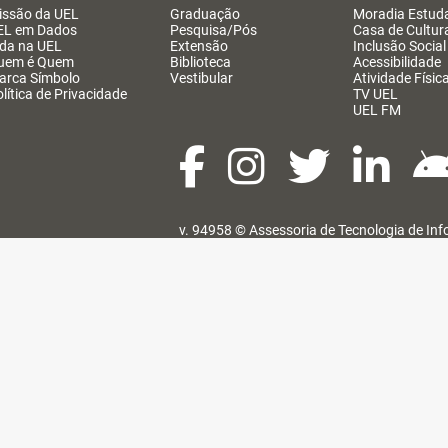
issão da UEL
Graduação
Moradia Estuda
EL em Dados
Pesquisa/Pós
Casa de Cultur
ida na UEL
Extensão
Inclusão Social
uem é Quem
Biblioteca
Acessibilidade
arca Símbolo
Vestibular
Atividade Físic
lítica de Privacidade
TV UEL
UEL FM
v. 94958 ©
Assessoria de Tecnologia de In