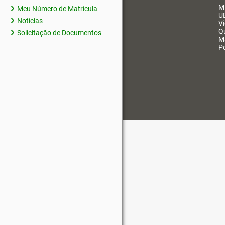
M
Meu Número de Matrícula
U
Notícias
V
Q
Solicitação de Documentos
M
Po