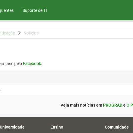
quentes
Suporte de TI
nticação
Notícias
também pelo
Facebook
.
o.
Veja mais notícias em
PROGRAD
e
O P
 Universidade
Ensino
Comunidade