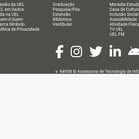
issão da UEL
Graduação
Moradia Estuda
EL em Dados
Pesquisa/Pós
Casa de Cultur
ida na UEL
Extensão
Inclusão Social
uem é Quem
Biblioteca
Acessibilidade
arca Símbolo
Vestibular
Atividade Físic
lítica de Privacidade
TV UEL
UEL FM
v. 94958 ©
Assessoria de Tecnologia de In