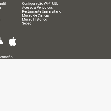
ntil
Configuração Wi-Fi UEL
a
Acesso a Periódicos
Restaurante Universitário
Museu de Ciência
a
Museu Histórico
Sebec
formação
@