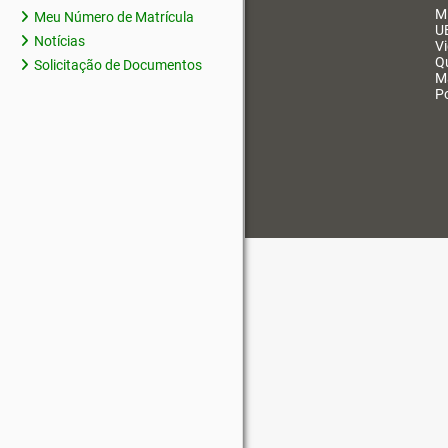
M
Meu Número de Matrícula
U
Notícias
V
Q
Solicitação de Documentos
M
Po