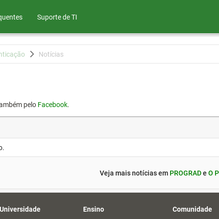
quentes
Suporte de TI
nticação
Notícias
também pelo
Facebook
.
o.
Veja mais notícias em
PROGRAD
e
O P
 Universidade
Ensino
Comunidade